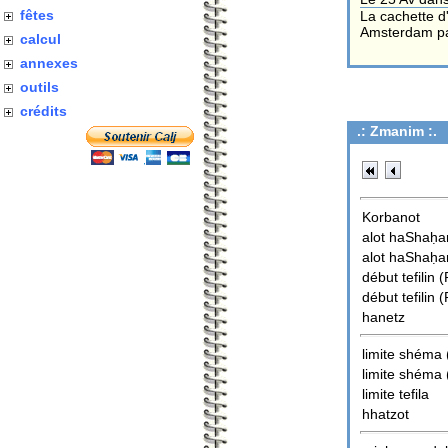
fêtes
La cachette d
Amsterdam pa
calcul
annexes
outils
crédits
.:
Zmanim
:.
Korbanot
alot haShaḥa
alot haShaḥa
début tefilin
(
début tefilin
(
hanetz
limite shéma
limite shéma
limite tefila
hhatzot