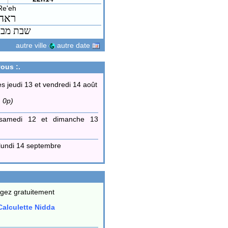
Re'eh
ראה
שבת מבר
autre ville
autre date
ous :.
es jeudi 13 et vendredi 14 août
 0p)
samedi 12 et dimanche 13
lundi 14 septembre
gez gratuitement
alculette Nidda