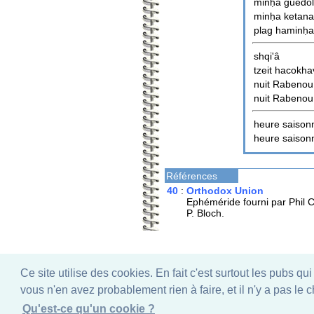
minḥa guedo
minḥa ketana
plag haminḥa
shqi'â
tzeit hacokha
nuit Rabeno
nuit Rabeno
heure saison
heure saison
Références
40
:
Orthodox Union
Ephéméride fourni par Phil 
P. Bloch.
Ce site utilise des cookies. En fait c'est surtout les pubs qu
vous n'en avez probablement rien à faire, et il n'y a pas le 
Qu'est-ce qu'un cookie ?