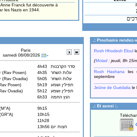
'Anne Franck fut découverte à
r les Nazis en 1944.
כים
.: Prochains rendez-v
Paris
Rosh Hhodesh Eloul
l
samedi 08/08/2026
(
Molad
: jeudi, 8h 15m
4h43
סדר הקרבנות
Rosh Hashana
les 
r
(Rav Posen)
4h35
עלות השחר
septembre
r
(Rav Ovadia)
5h05
עלות השחר
Rav Posen)
5h19
תפילין ושמע
Jeûne de Guédalia
le 
Rav Ovadia)
5h12
תפילין ושמע
6h33
הנץ החמה
.: Et aussi :.
 (M"A)
9h15
 (GR"A)
10h15
Téléchar
11h28
C
13h56
חצות יום