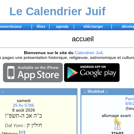
Le Calendrier Juif
|
|
|
|
onvertisseur
fêtes
agenda
télécharger
dévelo
accueil
Bienvenue sur le site du
Calendrier Juif
.
pages une présentation historique, religieuse, astronomique et culturell
 :.
.:
Shabbat
:.
Pari
samedi
8/8
25 Av 5786
(heu
8 août 2026
כ"ה אב ה-תשפ"ו
allumage avant :
חולין ק
Daf Yomi :
[
40
]
21h02
 l'Histoire