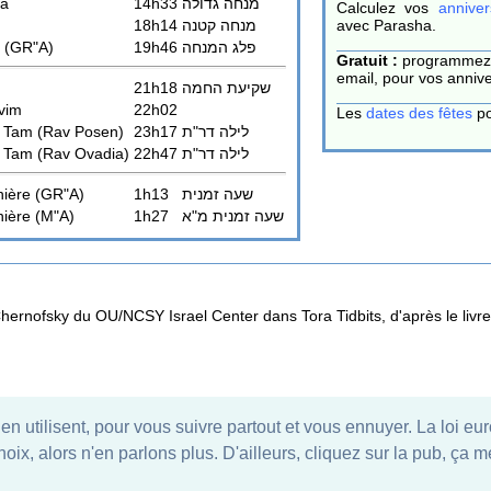
la
14h33
מנחה גדולה
Calculez vos
anniver
18h14
מנחה קטנה
avec Parasha.
 (GR"A)
19h46
פלג המנחה
Gratuit :
programmez
email, pour vos annive
21h18
שקיעת החמה
vim
22h02
Les
dates des fêtes
po
u Tam
(Rav Posen)
23h17
לילה דר"ת
u Tam
(Rav Ovadia)
22h47
לילה דר"ת
nière (GR"A)
1h13
שעה זמנית
nière (M"A)
1h27
שעה זמנית מ"א
Chernofsky du OU/NCSY Israel Center dans Tora Tidbits, d'après le liv
i en utilisent, pour vous suivre partout et vous ennuyer. La loi e
choix, alors n'en parlons plus. D'ailleurs, cliquez sur la pub, ça