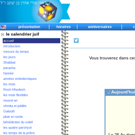
ל"נ אבי מורי אהרן בן יעקב ז"ל
|
|
|
présentation
horaires
anniversaires
c
le calendrier juif
accueil
introduction
mesure du temps
les jours
Vous trouverez dans ces 
Shabbat
parasha
l'année
années embolismiques
les mois
Rosh Hhodesh
.: Aujourd'hui
les mois flexibles
nouvel an
shmita et jubilée
Galouth
pluie et rosée
bénédiction du soleil
les quatre parshyot
les temps de la prière
Le 25 Av dans