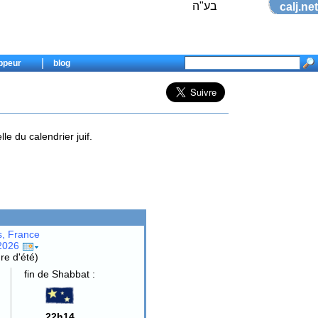
בע"ה
calj.net
|
ppeur
blog
e du calendrier juif.
s, France
/2026
re d'été)
fin de Shabbat :
22h14