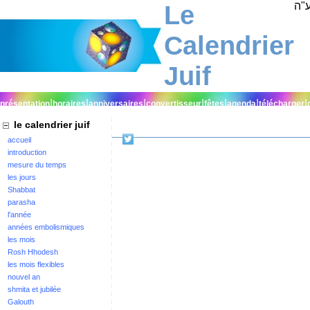
Le
"ה
ל"נ אבי מורי אהרן בן יעקב ז"ל
Calendrier
Juif
|
|
|
|
|
|
|
présentation
horaires
anniversaires
convertisseur
fêtes
agenda
télécharger
le calendrier juif
accueil
introduction
mesure du temps
les jours
Shabbat
parasha
l'année
années embolismiques
les mois
Rosh Hhodesh
les mois flexibles
nouvel an
shmita et jubilée
Galouth