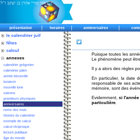
ל"נ אבי מורי אהרן בן יעקב ז"ל
|
|
|
présentation
horaires
anniversaires
conv
le calendrier juif
fêtes
calcul
Puisque toutes les anné
annexes
Le phénomène peut être
calendrier grégorien
Il y a alors des règles 
calendrier julien
année bissextile
En particulier, la date 
lunaison
responsable de ses actes
nouvelle lune
mémoire, sont des événe
saisons
Evidemment,
si l'anné
grandeurs physiques
particulière
.
anniversaires
noms des mois
histoire du calendrier
exemple de calcul
calcul réciproque
lecture publique
âge du monde