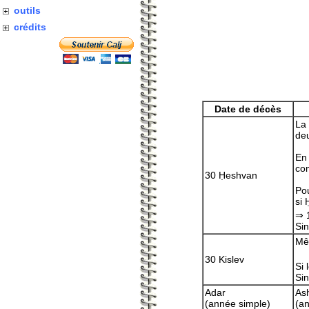
outils
crédits
Date de décès
La 
deu
En
co
30 Ḥeshvan
Pou
si 
⇒ 
Sin
Mêm
30 Kislev
Si 
Sin
Adar
Ash
(année simple)
(a