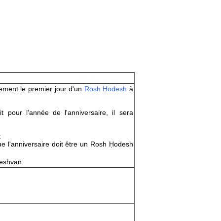
lement le premier jour d'un
Rosh Ḥodesh
à
 pour l'année de l'anniversaire, il sera
:
ue l'anniversaire doit être un Rosh Ḥodesh
Ḥeshvan.