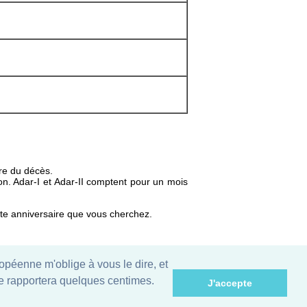
ire du décès.
on. Adar-I et Adar-II comptent pour un mois
date anniversaire que vous cherchez.
uropéenne m'oblige à vous le dire, et
 me rapportera quelques centimes.
J'accepte
noms des mois