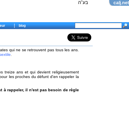
בע"ה
calj.net
|
eur
blog
tes qui ne se retrouvent pas tous les ans.
sextile
.
es treize ans et qui devient religieusement
 pour les proches du défunt d'en rappeler la
à rappeler, il n'est pas besoin de règle