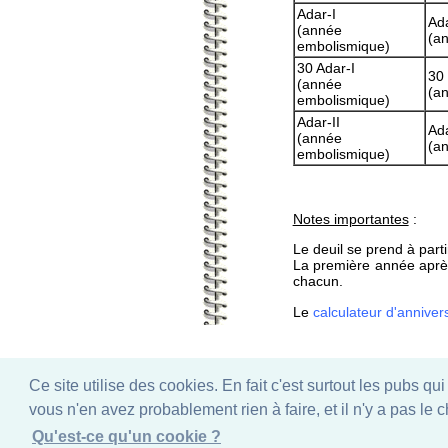
Adar-I
Ad
(année
(a
embolismique)
30 Adar-I
30
(année
(a
embolismique)
Adar-II
Ad
(année
(a
embolismique)
Notes importantes
:
Le deuil se prend à part
La première année après 
chacun.
Le
calculateur d'anniver
Ce site utilise des cookies. En fait c'est surtout les pubs qu
vous n'en avez probablement rien à faire, et il n'y a pas le 
grandeurs physiques
Qu'est-ce qu'un cookie ?
© 1998-2022, Gab