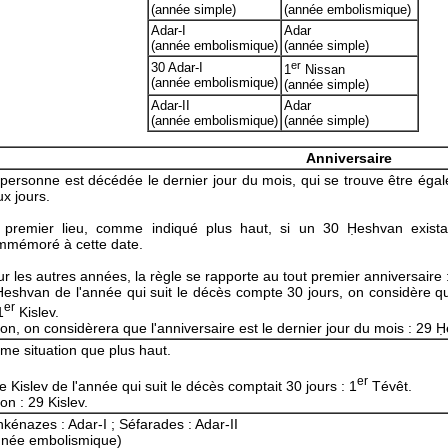
(année simple)
(année embolismique)
Adar-I
Adar
(année embolismique)
(année simple)
er
30 Adar-I
1
Nissan
(année embolismique)
(année simple)
Adar-II
Adar
(année embolismique)
(année simple)
Anniversaire
personne est décédée le dernier jour du mois, qui se trouve être éga
x jours.
 premier lieu, comme indiqué plus haut, si un 30 Ḥeshvan existait
mmémoré à cette date.
r les autres années, la règle se rapporte au tout premier anniversaire 
Ḥeshvan de l'année qui suit le décès compte 30 jours, on considère q
er
1
Kislev.
on, on considèrera que l'anniversaire est le dernier jour du mois : 29 
e situation que plus haut.
er
le Kislev de l'année qui suit le décès comptait 30 jours : 1
Tévêt.
on : 29 Kislev.
kénazes : Adar-I ; Séfarades : Adar-II
nnée embolismique)