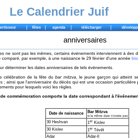
Le Calendrier Juif
|
|
|
|
ertisseur
fêtes
agenda
télécharger
développ
anniversaires
es ne sont pas les mêmes, certains événements interviennent à des da
 comparé, par exemple, à une naissance le 29 février d'une année
bis
pour déterminer les dates anniversaires de tels événements.
de célébration de la fête du
bar mitzva
, le jeune garçon qui atteint s
 ; ainsi que l'anniversaire du décès qui est une occasion particulière
ments pour lesquels voici les règles.
e de commémoration comporte la date correspondant à l'événement 
Bar Mitzva
Date de naissance
si la même date n'existe pas
er
30 Heshvan
1
Kislev
er
30 Kislev
1
Tévêt
Adar
Adar-II