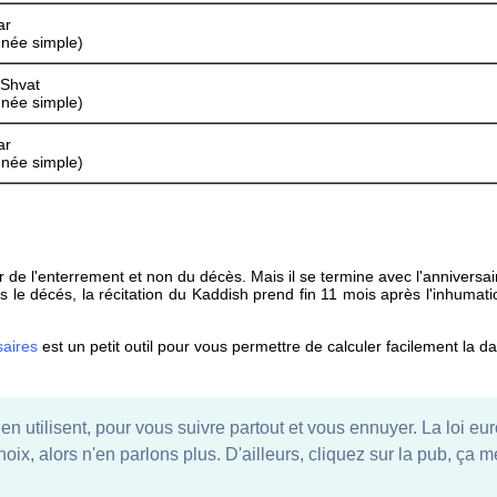
ar
nnée simple)
 Shvat
nnée simple)
ar
nnée simple)
ir de l'enterrement et non du décès. Mais il se termine avec l'anniversa
le décés, la récitation du Kaddish prend fin 11 mois après l'inhumati
saires
est un petit outil pour vous permettre de calculer facilement la 
i en utilisent, pour vous suivre partout et vous ennuyer. La loi e
choix, alors n'en parlons plus. D'ailleurs, cliquez sur la pub, ça
riel Zerbib <
gabriel@calj.net
>
- calj.net - All rights reserved.