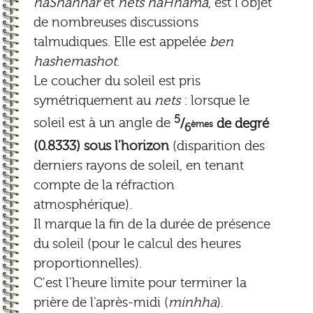
haShahhar
et
nets haHhama
, est l'objet
de nombreuses discussions
talmudiques. Elle est appelée
ben
hashemashot
.
Le coucher du soleil est pris
symétriquement au
nets
: lorsque le
5
soleil est à un angle de
/
de degré
èmes
6
(0.8333) sous l'horizon
(disparition des
derniers rayons de soleil, en tenant
compte de la réfraction
atmosphérique).
Il marque la fin de la durée de présence
du soleil (pour le calcul des heures
proportionnelles).
C'est l'heure limite pour terminer la
prière de l'après-midi (
minhha
).