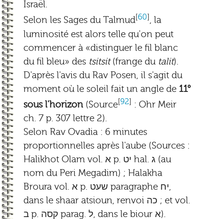
Israël.
[
60
]
Selon les Sages du Talmud
, la
luminosité est alors telle qu'on peut
commencer à «distinguer le fil blanc
du fil bleu» des
tsitsit
(frange du
talit
).
D'après l'avis du Rav Posen, il s'agit du
moment où le soleil fait un angle de
11°
[
92
]
sous l'horizon
(Source
: Ohr Meir
ch. 7 p. 307 lettre 2).
Selon Rav Ovadia : 6 minutes
proportionnelles après l'aube (Sources :
Halikhot Olam vol. א p. יט hal. ג (au
nom du Peri Megadim) ; Halakha
Broura vol. א p. שעט paragraphe יח,
dans le shaar atsioun, renvoi כה ; et vol.
ב p. קסה parag. ל, dans le biour א).