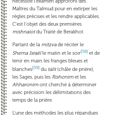
nécessité l'examen approfoni des
développeur
Maîtres du Talmud pour en extirper les
règles précises et les rendre applicables.
blog
C'est l'objet des deux premières
mishnaïot
du Traité de Berakhot.
Partant de la
mitzva
de réciter le
[
58
]
Shema Israël
le matin et le soir
et de
tenir en main les franges bleues et
[
59
]
blanches
du
talit
(châle de prière),
les Sages, puis les
Rishonim
et les
Ahharonim
ont cherché à déterminer
avec précision les délimitations des
temps de la prière.
L'une des méthodes les plus répandues