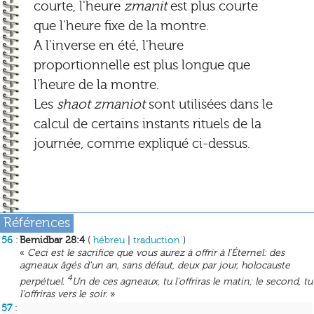
courte, l'heure
zmanit
est plus courte
que l'heure fixe de la montre.
A l'inverse en été, l'heure
proportionnelle est plus longue que
l'heure de la montre.
Les
shaot zmaniot
sont utilisées dans le
calcul de certains instants rituels de la
journée, comme expliqué ci-dessus.
Références
56
:
Bemidbar 28:4
(
hébreu
|
traduction
)
«
Ceci est le sacrifice que vous aurez à offrir à l'Éternel: des
agneaux âgés d'un an, sans défaut, deux par jour, holocauste
4
perpétuel.
Un de ces agneaux, tu l'offriras le matin; le second, tu
l'offriras vers le soir.
»
57
: