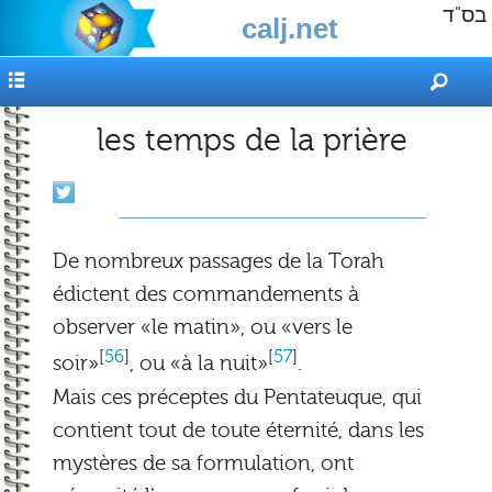
בס"ד
calj.net
Le
Calendrier
présentation
les temps de la prière
Juif
horaires
anniversaires
De nombreux passages de la Torah
convertisseur
édictent des commandements à
observer «le matin», ou «vers le
fêtes
[
56
]
[
57
]
soir»
, ou «à la nuit»
.
Mais ces préceptes du Pentateuque, qui
agenda
contient tout de toute éternité, dans les
télécharger
mystères de sa formulation, ont