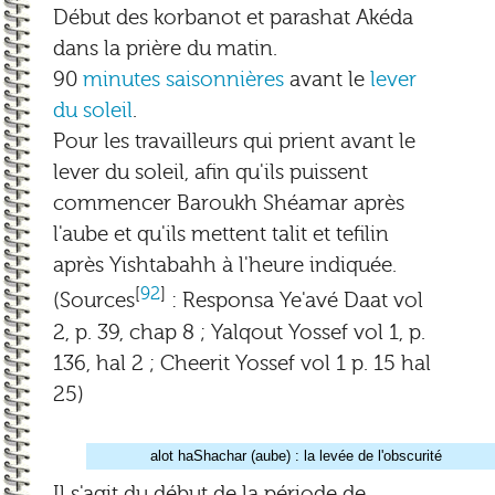
Début des korbanot et parashat Akéda
dans la prière du matin.
90
minutes saisonnières
avant le
lever
du soleil
.
Pour les travailleurs qui prient avant le
lever du soleil, afin qu'ils puissent
commencer Baroukh Shéamar après
l'aube et qu'ils mettent talit et tefilin
après Yishtabahh à l'heure indiquée.
[
92
]
(Sources
: Responsa Ye'avé Daat vol
2, p. 39, chap 8 ; Yalqout Yossef vol 1, p.
136, hal 2 ; Cheerit Yossef vol 1 p. 15 hal
25)
alot haShachar (aube) : la levée de l'obscurité
Il s'agit du début de la période de