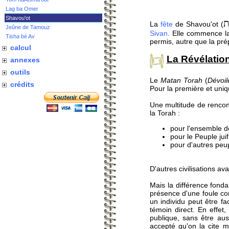
Lag ba Omer
Shavou'ot
ת
La
fête
de Shavou'ot (
Jeûne de Tamouz
Sivan
. Elle commence la
Tisha bé Av
permis, autre que la pré
calcul
La Révélation
annexes
outils
Le
Matan Torah
(
Dévoil
crédits
Pour la première et uniqu
Une multitude de rencon
la Torah :
pour l'ensemble d
pour le Peuple jui
pour d'autres peup
D'autres civilisations a
Mais la différence fond
présence d'une foule con
un individu peut être f
témoin direct. En effet
publique, sans être aus
accepté qu'on la cite m