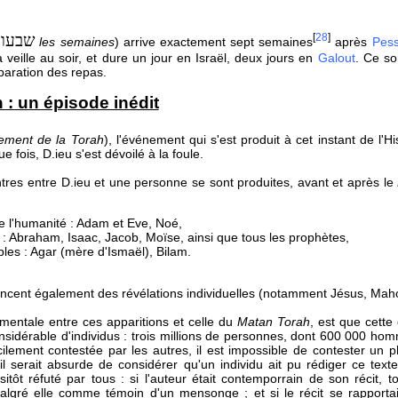
שבעו
[
28
]
les semaines
) arrive exactement sept semaines
après
Pes
 veille au soir, et dure un jour en Israël, deux jours en
Galout
. Ce so
paration des repas.
 : un épisode inédit
ement de la Torah
), l'événement qui s'est produit à cet instant de l'
e fois, D.ieu s'est dévoilé à la foule.
tres entre D.ieu et une personne se sont produites, avant et après le
e l'humanité : Adam et Eve, Noé,
f : Abraham, Isaac, Jacob, Moïse, ainsi que tous les prophètes,
les : Agar (mère d'Ismaël), Bilam.
vancent également des révélations individuelles (notamment Jésus, Mah
amentale entre ces apparitions et celle du
Matan Torah
, est que cette
sidérable d'individus : trois millions de personnes, dont 600 000 homm
acilement contestée par les autres, il est impossible de contester u
, il serait absurde de considérer qu'un individu ait pu rédiger ce te
sitôt réfuté par tous : si l'auteur était contemporrain de son récit,
algré elle comme témoin d'un mensonge ; et si le récit se rapporta