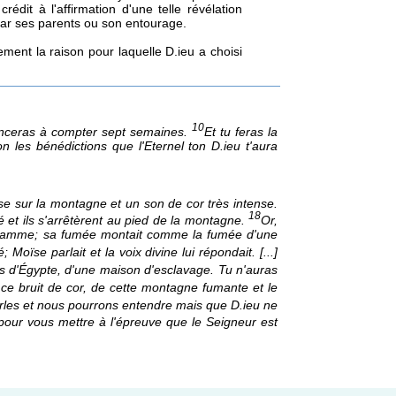
édit à l'affirmation d'une telle révélation
par ses parents ou son entourage.
ment la raison pour laquelle D.ieu a choisi
10
menceras à compter sept semaines.
Et tu feras la
n les bénédictions que l'Eternel ton D.ieu t'aura
sse sur la montagne et un son de cor très intense.
18
é et ils s'arrêtèrent au pied de la montagne.
Or,
a flamme; sa fumée montait comme la fumée d'une
; Moïse parlait et la voix divine lui répondait. [...]
 pays d'Égypte, d'une maison d'esclavage. Tu n'auras
 ce bruit de cor, de cette montagne fumante et le
parles et nous pourrons entendre mais que D.ieu ne
pour vous mettre à l'épreuve que le Seigneur est