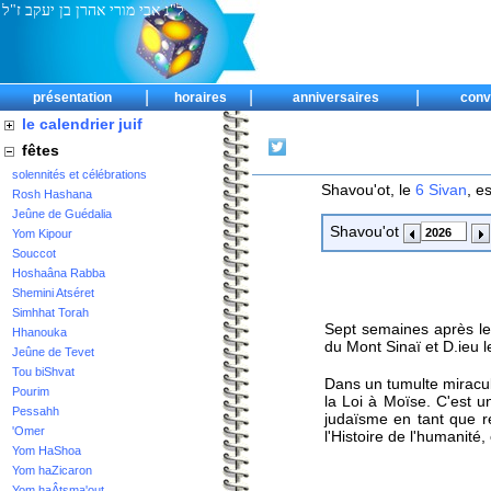
ל"נ אבי מורי אהרן בן יעקב ז"ל
|
|
|
présentation
horaires
anniversaires
conv
le calendrier juif
fêtes
solennités et célébrations
Shavou'ot, le
6 Sivan
, e
Rosh Hashana
Jeûne de Guédalia
Shavou'ot
Yom Kipour
Souccot
Hoshaâna Rabba
Shemini Atséret
Simhhat Torah
Sept semaines après leu
Hhanouka
du Mont Sinaï et D.ieu l
Jeûne de Tevet
Tou biShvat
Dans un tumulte miracu
Pourim
la Loi à Moïse. C'est u
Pessahh
judaïsme en tant que r
'Omer
l'Histoire de l'humanité, 
Yom HaShoa
Yom haZicaron
Yom haÂtsma'out