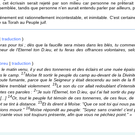
cet écrivain serait rejeté par son milieu car personne ne prêterait cr
emblée, tandis que personne n'en aurait entendu parler par ailleurs, 
ement est rationnellement incontestable, et inimitable. C'est certaine
sa Torah au Peuple juif.
|
traduction
)
as pour toi ; dès que la faucille sera mises dans les blés, tu com
ur de l'Eternel ton D.ieu, et tu feras des offrances volontaires, selo
breu
|
traduction
)
, le matin venu, il y eut des tonnerres et des éclairs et une nuée épai
17
ns le camp.
Moïse fit sortir le peuple du camp au-devant de la Divinit
 toute fumante, parce que le Seigneur y était descendu au sein de l
19
tière tremblait violemment.
Le son du cor allait redoublant d'intensité
2
utes ces paroles :
"Je suis l'Éternel, ton D.ieu, qui t'ai fait sortir du
14
[...]
Or, tout le peuple fut témoin de ces tonnerres, de ces feux, de
15
t se tint à distance.
Et ils dirent à Moïse: "Que ce soit toi qui nous 
16
rions mourir."
Moïse répondit au peuple: "Soyez sans crainte! c'est 
crainte vous soit toujours présente, afin que vous ne péchiez point." »