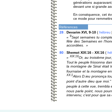
générations auparavant, 
devant une si grande ass
En conséquence, cet évén
ce mode pour remmettre 
Références
28
:
Devarim XVI, 9-10
(
hébreu
9
«
Sept semaines tu compter
fête des Semaines en l'honne
accordées. »
80
:
Shemot XIX:16 - XX:16
(
hé
XIX:16
«
Or, au troisième jour
Tout le peuple frissonna da
la montagne de Sinaï était
fournaise et la montagne en
XX:1
Alors D.ieu prononça to
point d'autre dieu que moi." 
peuple à cette vue, trembla e
nous parle point, nous pour
intervenu; c'est pour que sa 