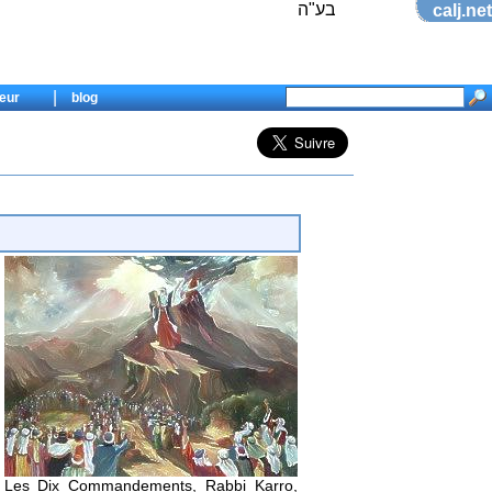
בע"ה
calj.net
|
eur
blog
Les Dix Commandements
, Rabbi Karro,