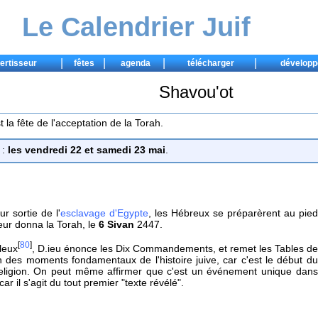
Le Calendrier Juif
|
|
|
|
ertisseur
fêtes
agenda
télécharger
développ
Shavou'ot
st la fête de l'acceptation de la Torah.
:
les vendredi 22 et samedi 23 mai
.
r sortie de l'
esclavage d'Egypte
, les Hébreux se préparèrent au pied
eur donna la Torah, le
6 Sivan
2447.
[
80
]
leux
, D.ieu énonce les Dix Commandements, et remet les Tables de
n des moments fondamentaux de l'histoire juive, car c'est le début du
eligion. On peut même affirmer que c'est un événement unique dans
car il s'agit du tout premier "texte révélé".