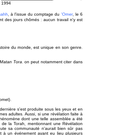
1994
sahh
, à l'issue du comptage du
'Omer
, le 6
nt des jours chômés : aucun travail n'y est
Histoire du monde, est unique en son genre.
Matan Tora
. on peut notamment citer dans
omet).
 dernière s'est produite sous les yeux et en
es adultes. Aussi, si une révélation faite à
n phénomène dont une telle assemblée a été
xte de la Torah, mentionnant une Révélation
 toute sa communauté n'aurait bien sûr pas
it à un événement ayant eu lieu plusieurs